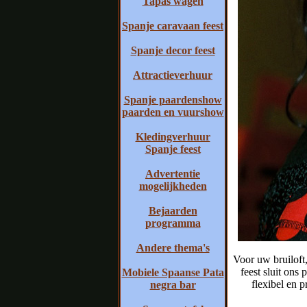
Tapas wagen
Spanje caravaan feest
Spanje decor feest
Attractieverhuur
Spanje paardenshow
paarden en vuurshow
Kledingverhuur
Spanje feest
Advertentie
mogelijkheden
Bejaarden
programma
Andere thema's
Voor uw bruiloft,
feest sluit on
Mobiele Spaanse Pata
flexibel en p
negra bar