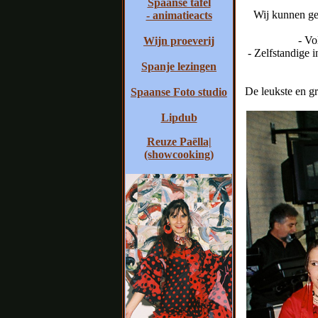
Spaanse tafel
Wij kunnen ge
- animatieacts
- Vo
Wijn proeverij
- Zelfstandige 
Spanje lezingen
De leukste en g
Spaanse Foto studio
Lipdub
Reuze Paëlla|
(showcooking)