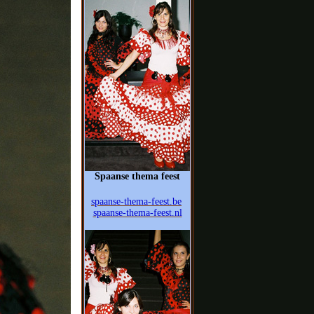
Spaanse thema feest
spaanse-thema-feest.be
spaanse-thema-feest.nl