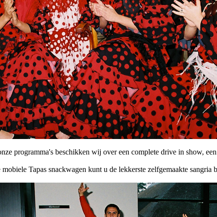
onze programma's beschikken wij over een complete drive in show, een 
 mobiele Tapas snackwagen kunt u de lekkerste zelfgemaakte sangria b