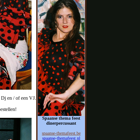
Dj en / of een VJ.
estellen!
Spaanse thema feest
dinerpercussant
spaanse-themafeest.be
spaanse-themafeest.nl