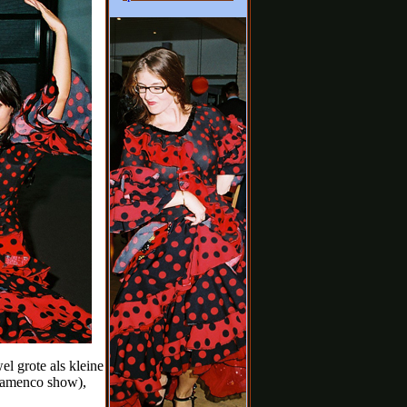
el grote als kleine
flamenco show),