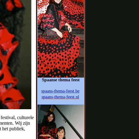
Spaanse thema feest
spaans-thema-feest.be
spaans-thema-feest.nl
estival, culturele
enten. Wij zijn
t het publiek,