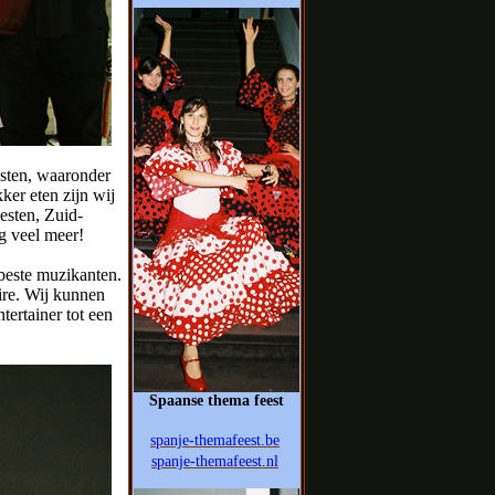
esten, waaronder
ker eten zijn wij
esten, Zuid-
g veel meer!
 beste muzikanten.
ire. Wij kunnen
tertainer tot een
Spaanse thema feest
spanje-themafeest.be
spanje-themafeest.nl