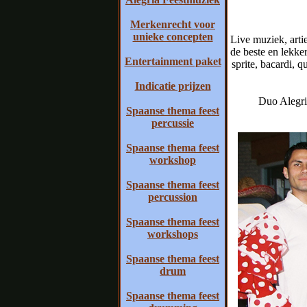
Merkenrecht voor
unieke concepten
Live muziek, arti
de beste en lekker
Entertainment paket
sprite, bacardi, 
Indicatie prijzen
Duo Alegria
Spaanse thema feest
percussie
Spaanse thema feest
workshop
Spaanse thema feest
percussion
Spaanse thema feest
workshops
Spaanse thema feest
drum
Spaanse thema feest