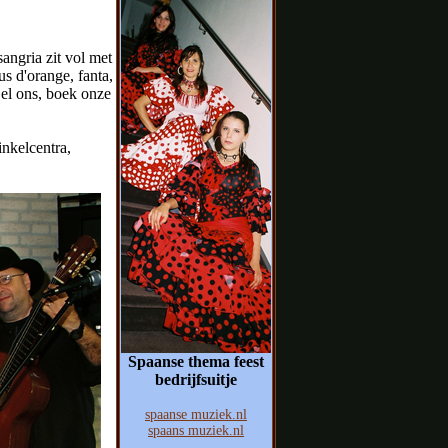
angria zit vol met
us d'orange, fanta,
Bel ons, boek onze
inkelcentra,
Spaanse thema feest
bedrijfsuitje
spaanse muziek.nl
spaans muziek.nl