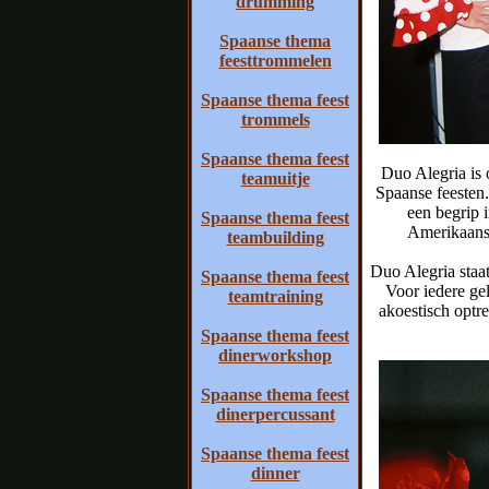
drumming
Spaanse thema
feesttrommelen
Spaanse thema feest
trommels
Spaanse thema feest
Duo Alegria is 
teamuitje
Spaanse feesten.
een begrip 
Spaanse thema feest
Amerikaanse
teambuilding
Duo Alegria staat
Spaanse thema feest
Voor iedere ge
teamtraining
akoestisch optre
Spaanse thema feest
dinerworkshop
Spaanse thema feest
dinerpercussant
Spaanse thema feest
dinner