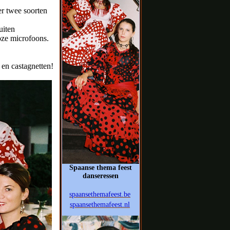
r twee soorten
uiten
loze microfoons.
en castagnetten!
Spaanse thema feest
danseressen
spaansethemafeest.be
spaansethemafeest.nl